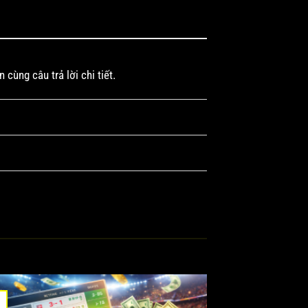
cùng câu trả lời chi tiết.