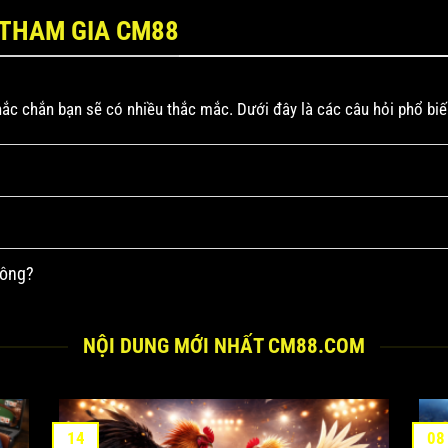
 THAM GIA CM88
ắc chắn bạn sẽ có nhiều thắc mắc. Dưới đây là các câu hỏi phổ biến 
hông?
NỘI DUNG MỚI NHẤT CM88.COM
14
08