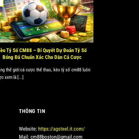
èo Tỷ Số CM88 – Bí Quyết Dự Đoán Tỷ Số
Bóng Đá Chuẩn Xác Cho Dân Cá Cược
ng thế giới cá cược thể thao, kèo tỷ số cm88 luôn
c xem là [...]
THÔNG TIN
Website:
https://agsteel.it.com/
Mail:
cm88boston@gmail.com