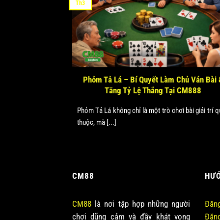
Th3
g? Đánh Giá Chi
Phỏm Tả Lá – Bí Quyết Làm Chủ Ván Bài 
ười Chơi
Tăng Tỷ Lệ Thắng Tại CM888
yến ngày càng phát
Phỏm Tả Lá không chỉ là một trò chơi bài giải trí 
thuộc, mà [...]
CM88
HƯỚ
CM88
là nơi tập hợp những người
Đăng
chơi dũng cảm và đầy khát vọng
Đăn