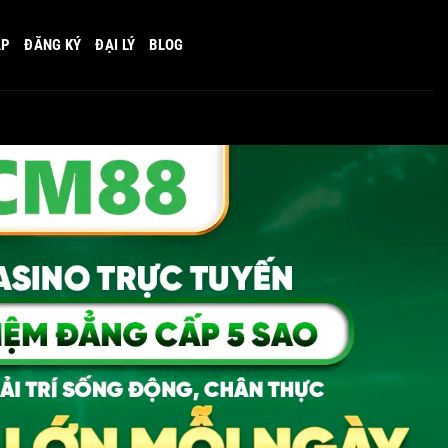
ẬP
ĐĂNG KÝ
ĐẠI LÝ
BLOG