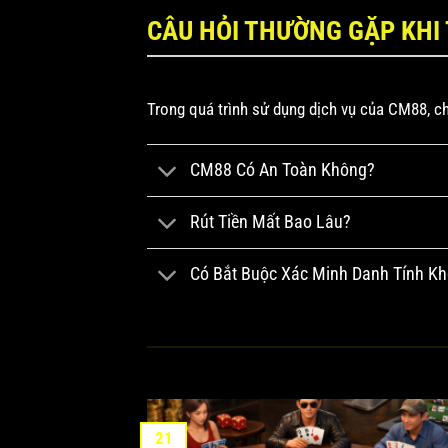
CÂU HỎI THƯỜNG GẶP KHI
Trong quá trình sử dụng dịch vụ của CM88, ch
CM88 Có An Toàn Không?
Rút Tiền Mất Bao Lâu?
Có Bắt Buộc Xác Minh Danh Tính K
21