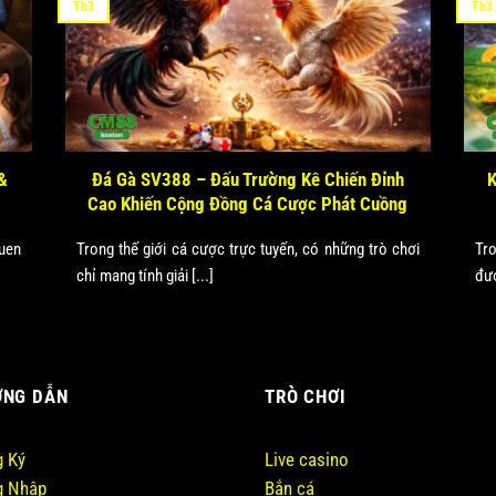
Th3
Th3
&
Đá Gà SV388 – Đấu Trường Kê Chiến Đỉnh
K
Cao Khiến Cộng Đồng Cá Cược Phát Cuồng
quen
Trong thế giới cá cược trực tuyến, có những trò chơi
Tro
chỉ mang tính giải [...]
đượ
NG DẪN
TRÒ CHƠI
 Ký
Live casino
g Nhập
Bắn cá